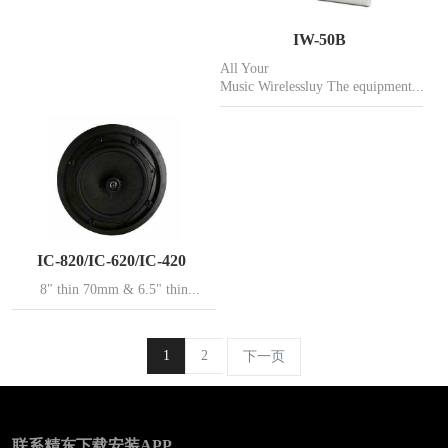
IW-50B
All Your
Music Wirelessluy The equipment...
IC-820/IC-620/IC-420
8" thin 70mm & 6.5" thin...
1
2
下一页
联系精东下载安装APP