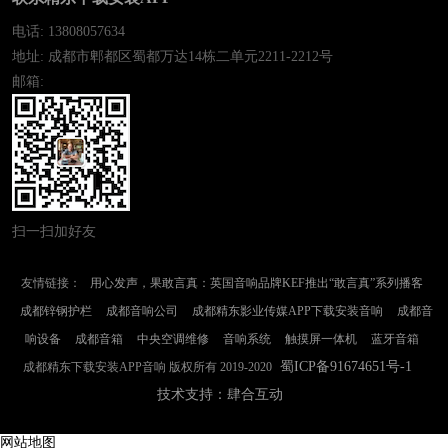
电话: 13808057634
地址: 成都市郫都区蜀都万达14栋二单元2211-2212号
邮箱:
扫一扫加好友
友情链接：
用心发声，果敢言真：英国音响品牌KEF推出“敢言真”系列播客
成都锌钢护栏
成都音响公司
成都精东影业传媒APP下载安装音响
成都音
响设备
成都音箱
中央空调维修
音响系统
触摸屏一体机
蓝牙音箱
蜀ICP备91674651号-1
成都精东下载安装APP音响 版权所有 2019-2020
技术支持：肆合互动
网站地图