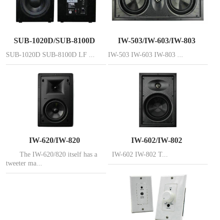
SUB-1020D/SUB-8100D
IW-503/IW-603/IW-803
SUB-1020D SUB-8100D LF ...
IW-503 IW-603 IW-803 ...
IW-620/IW-820
IW-602/IW-802
The IW-620/820 itself has a
IW-602 IW-802 T...
tweeter ma...