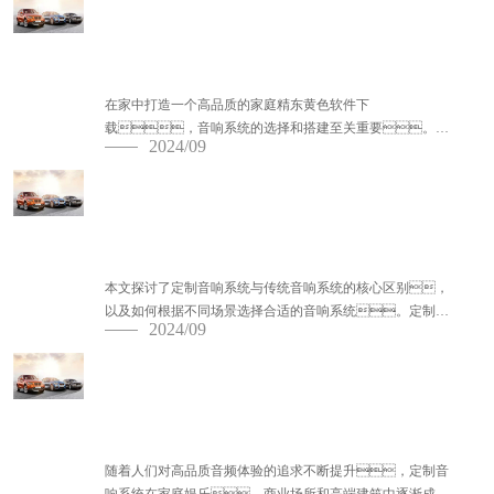
家庭精东黄色软件下载音响系统的选择与搭
建指南
在家中打造一个高品质的家庭精东黄色软件下
载，音响系统的选择和搭建至关重要。一
2024/09
个优秀的音响系统不仅能为观影体验增添震撼，还能
提升整体家庭娱乐的质量。本文将介绍家庭精东黄色软
件下载音响系统...
定制音响系统与传统音响的区别及选择指南
本文探讨了定制音响系统与传统音响系统的核心区别，
以及如何根据不同场景选择合适的音响系统。定制音
2024/09
响系统具备个性化设计、灵活布局、与室内装
饰的融合及更精准的声音表现...
定制音响系统的优势与设计要点
随着人们对高品质音频体验的追求不断提升，定制音