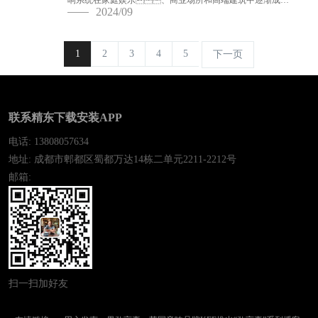
响系统在家庭娱乐、商业场所和高端建筑中逐渐成为
2024/09
主流选择。定制音响系统不仅能够满足个性化的需
求，还能根据房间的特性进...
1
2
3
4
5
下一页
联系精东下载安装APP
电话: 13808057634
地址: 成都市郫都区蜀都万达14栋二单元2211-2212号
邮箱:
扫一扫加好友