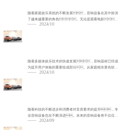
家庭娱乐中的音响设备：如何提升沉
浸式体验
随着家庭娱乐系统的不断发展，音响设备在其中扮演
了越来越重要的角色。无论是观看电影、
2024/10
玩电子游戏还是聆听音乐，一个高品质的音响系统能够
大幅提升用户的沉浸式体验。本文...
音响器材在多媒体娱乐中的应用与趋势
随着多媒体娱乐技术的快速发展，音响器材已经成
为提升用户体验的重要组成部分。从家庭精东黄色软件
2024/10
下载到游戏、音乐会，音响设备在多媒体场景中的
应用不仅仅是提供声音，它在塑造沉浸感...
专业音响设备的未来技术趋势（预测向）
随着科技的不断进步和消费者对音质要求的提升，专
业音响设备也在不断演进。未来的音响设备将不仅仅是
2024/09
传递声音的工具，更将成为智慧家庭、现场演
出和娱乐体验的重要组成部分...