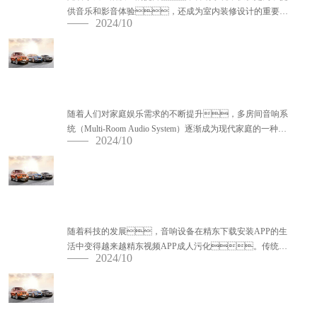
供音乐和影音体验，还成为室内装修设计的重要一
2024/10
环。将音响设备与室内装修巧妙地融合，不仅能提
升音响效果，还能增强空间的...
多房间音响系统的设计与应用
随着人们对家庭娱乐需求的不断提升，多房间音响系
统（Multi-Room Audio System）逐渐成为现代家庭的一种热
2024/10
门选择。它可以让音乐在多个房间同步播放...
精东视频APP成人污音响与传统音响的对比
分析
随着科技的发展，音响设备在精东下载安装APP的生
活中变得越来越精东视频APP成人污化。传统音
2024/10
响设备曾经是每个家庭娱乐系统中的核心，但精东
视频APP成人污音响近年来迅速崛起，成为了许多
人家中不可或缺的一部分。...